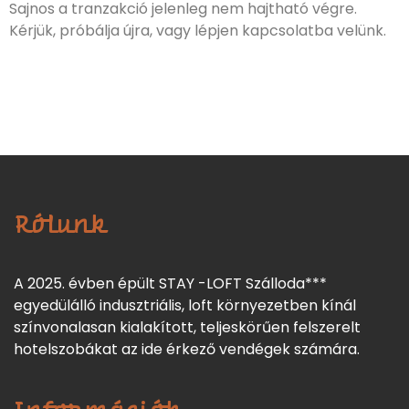
Sajnos a tranzakció jelenleg nem hajtható végre.
Kérjük, próbálja újra, vagy lépjen kapcsolatba velünk.
Rólunk
A 2025. évben épült STAY -LOFT Szálloda***
egyedülálló indusztriális, loft környezetben kínál
színvonalasan kialakított, teljeskörűen felszerelt
hotelszobákat az ide érkező vendégek számára.